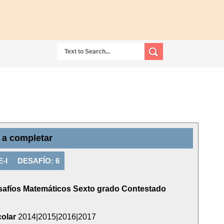
a completar
-I
DESAFÍO: 6
safíos Matemáticos Sexto grado Contestado
colar
2014|2015|2016|2017