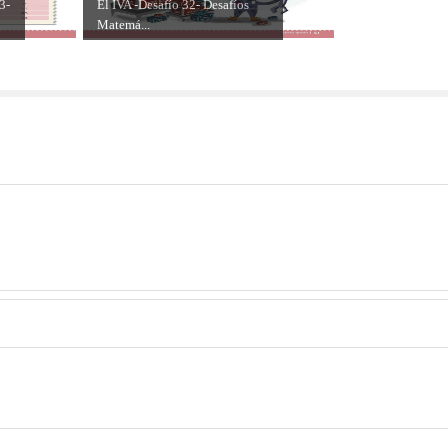
3-
El IVA -Desafío 32- Desafíos
Matemá...