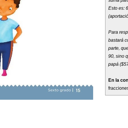
suma para 
Esto es: 6
(aportaci
Para resp
bastará co
parte, que
90, sino 
papá ($57
En la co
fraccione