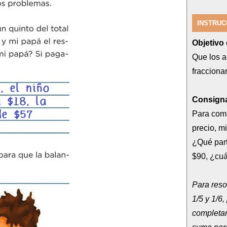
INSTRUC
Objetivo 
Que los a
fracciona
Consigna
Para comp
precio, m
¿Qué part
$90, ¿cuá
Para reso
1/5 y 1/6
completar